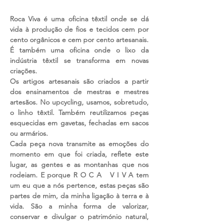
Roca Viva é uma oficina têxtil onde se dá
vida à produção de fios e tecidos cem por
cento orgânicos e cem por cento artesanais.
É também uma oficina onde o lixo da
indústria têxtil se transforma em novas
criações.
Os artigos artesanais são criados a partir
dos ensinamentos de mestras e mestres
artesãos. No upcycling, usamos, sobretudo,
o linho têxtil. Também reutilizamos peças
esquecidas em gavetas, fechadas em sacos
ou armários.
Cada peça nova transmite as emoções do
momento em que foi criada, reflete este
lugar, as gentes e as montanhas que nos
rodeiam. E porque R O C A V I V A tem
um eu que a nós pertence, estas peças são
partes de mim, da minha ligação à terra e à
vida. São a minha forma de valorizar,
conservar e divulgar o património natural,