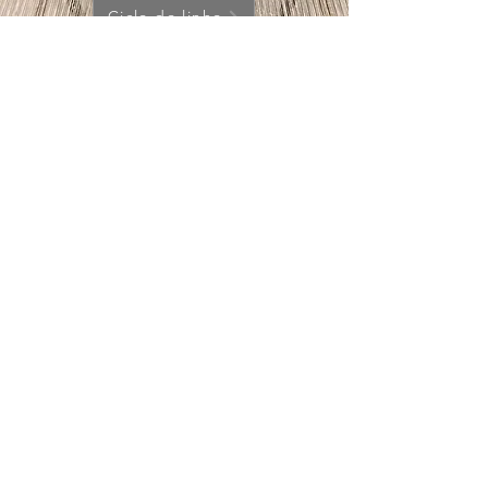
Ciclo do linho
Ciclo do lã
PARQUE NACIONAL DA PENEDA-GERÊS
Rua do Passadiço, nº 4, Lugar da Vila
5470-013
Cabril, Montalegre
+351 968 065 345
ecoruralcabril@gmail.com
RNAAT 245/2015 || RNAL 40726/AL