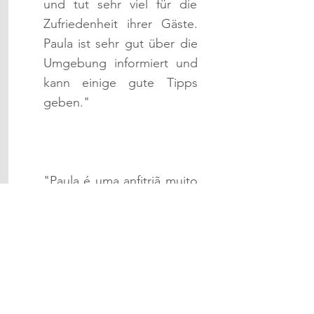
und tut sehr viel für die
Zufriedenheit ihrer Gäste.
Paula ist sehr gut über die
Umgebung informiert und
kann einige gute Tipps
geben."
"Paula é uma anfitriã muito
amigável e faz muito pela
satisfação de seus
convidados. Paula está
muito bem informada
sobre os arredores e pode
dar algumas boas dicas."