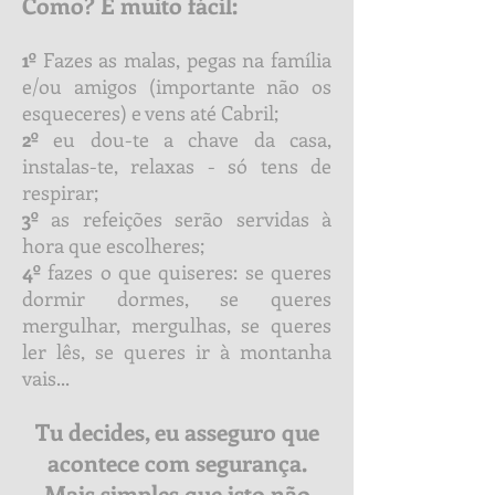
Como?
É muito fácil:
1º
Fazes as malas, pegas na família
e/ou amigos (importante não os
esqueceres) e vens até Cabril;
2º
eu dou-te a chave da casa,
instalas-te, relaxas - só tens de
respirar;
3º
as refeições serão servidas à
hora que escolheres;
4º
fazes o que quiseres: se queres
dormir dormes, se queres
mergulhar, mergulhas, se queres
ler lês, se queres ir à montanha
vais...
Tu decides, eu asseguro que
acontece com segurança.
Mais simples que isto não