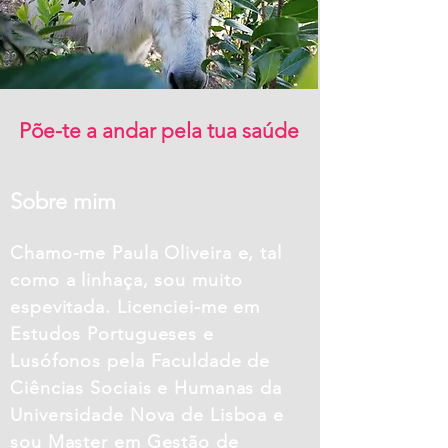
Põe-te a andar pela tua saúde
Sobre mim
Chamo-me Paula Oliveira e, tal
como a linhaça, sou muito
espevitada. Licenciei-me em
Estudos Portugueses e
Lusófonos pela Faculdade de
Ciências Sociais e Humanas da
Universidade Nova de Lisboa e
sou Master em Gestão de